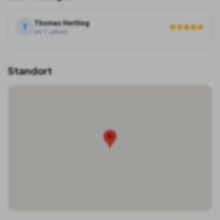
Thomas Hertling
T
vor 7 Jahren
Standort