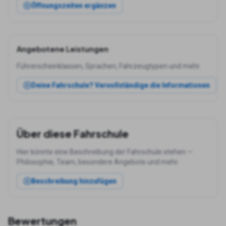
Öffnungszeiten ergänzen
Angebotene Leistungen
Führerscheinklassen, Sprachen, Fahrzeugtypen und mehr.
Deine Fahrschule? Vervollständige die Informationen
Über diese Fahrschule
Hier könnte eine Beschreibung der Fahrschule stehen —
Philosophie, Team, besondere Angebote und mehr.
Beschreibung hinzufügen
Bewertungen