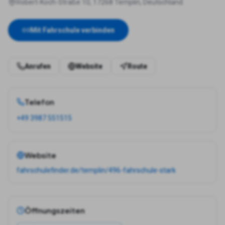
Robert-Koch-Straße 10, 17268 Templin, Deutschland
Mit Fahrschule verbinden
Anrufen
Website
Route
Telefon
+49 3987 551515
Website
fahrschulefinder.de/templin/496-fahrschule-stark
Öffnungszeiten