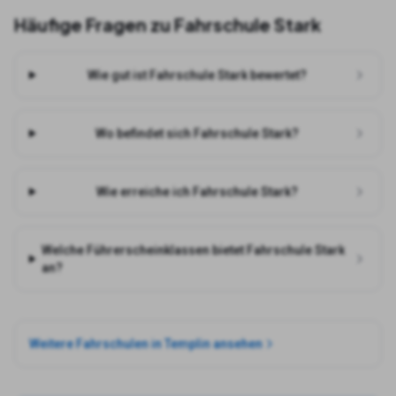
Häufige Fragen zu
Fahrschule Stark
Wie gut ist Fahrschule Stark bewertet?
Wo befindet sich Fahrschule Stark?
Wie erreiche ich Fahrschule Stark?
Welche Führerscheinklassen bietet Fahrschule Stark
an?
Weitere Fahrschulen in
Templin
ansehen