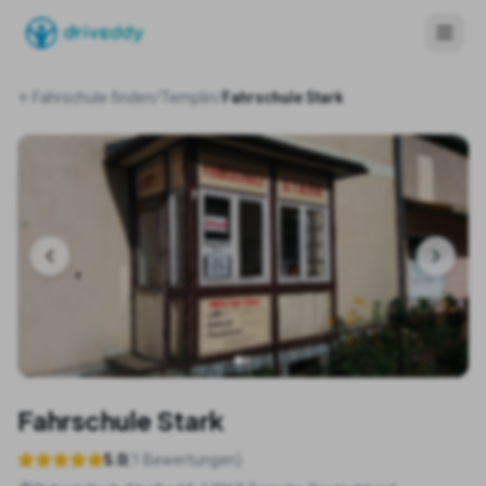
Fahrschule finden
/
Templin
/
Fahrschule Stark
Fahrschule Stark
5.0
(
1
Bewertungen)