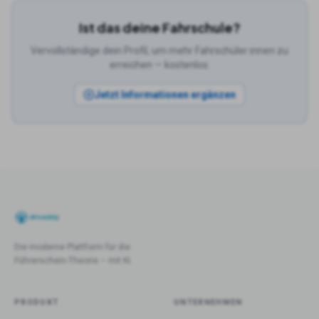
Ist das deine Fahrschule?
Vervollständige dein Profil, um mehr Fahrschüler:innen zu
erreichen — kostenlos.
Jetzt Informationen ergänzen
Die moderne Plattform für die
Führerschein-Theorie – mit KI.
PRODUKT
UNTERNEHMEN