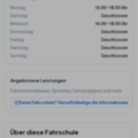
Montag
16:00–18:30 Uhr
Dienstag
Geschlossen
Mittwoch
16:00–18:30 Uhr
Donnerstag
Geschlossen
Freitag
Geschlossen
Samstag
Geschlossen
Sonntag
Geschlossen
Angebotene Leistungen
Führerscheinklassen, Sprachen, Fahrzeugtypen und mehr.
Deine Fahrschule? Vervollständige die Informationen
Über diese Fahrschule