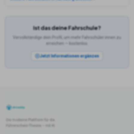
Ist das deine Fahrschule?
Vervollständige dein Profil, um mehr Fahrschüler:innen zu
erreichen — kostenlos.
Jetzt Informationen ergänzen
Die moderne Plattform für die
Führerschein-Theorie – mit KI.