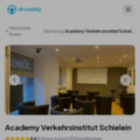
Fahrschule
/
Nürnberg
/
Academy Verkehrsinstitut Schielein
finden
Academy Verkehrsinstitut Schielein
4.6
(
8
Bewertungen)
Geschlossen