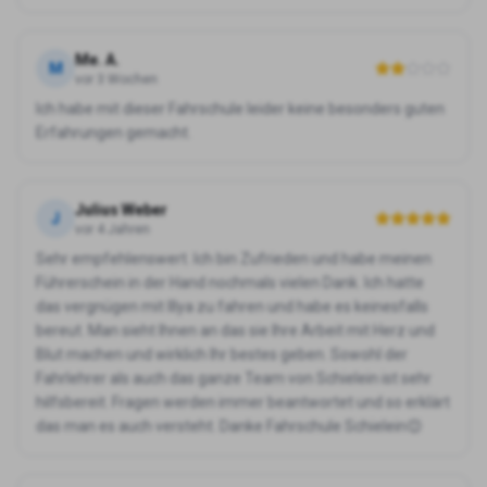
Me. A.
M
vor 3 Wochen
Ich habe mit dieser Fahrschule leider keine besonders guten
Erfahrungen gemacht.
Julius Weber
J
vor 4 Jahren
Sehr empfehlenswert. Ich bin Zufrieden und habe meinen
Führerschein in der Hand nochmals vielen Dank. Ich hatte
das vergnügen mit Illya zu fahren und habe es keinesfalls
bereut. Man sieht Ihnen an das sie Ihre Arbeit mit Herz und
Blut machen und wirklich Ihr bestes geben. Sowohl der
Fahrlehrer als auch das ganze Team von Schielein ist sehr
hilfsbereit. Fragen werden immer beantwortet und so erklärt
das man es auch versteht. Danke Fahrschule Schielein😊