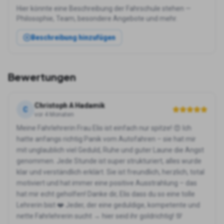
Hier könnte eine Beschreibung der Fahrschule stehen —
Philosophie, Team, besondere Angebote und mehr.
Beschreibung hinzufügen
Bewertungen
Christoph A Hadamik
C
vor 4 Monaten
Meine Fahrlehrerin Frau Elis ist einfach nur spitze! 😍 Ich
hatte anfangs richtig Panik vom Autofahren – sie hat mir
mit unglaublich viel Geduld, Ruhe und guter Laune die Angst
genommen. Jede Stunde ist super strukturiert, alles wurde
klar und verständlich erklärt. Sie ist freundlich, herzlich, total
motiviert und hat immer eine positive Ausstrahlung – das
hat mir echt geholfen! Danke dir, Elis dass du so eine tolle
Lehrerin bist ❤️ Jeder, der eine geduldige, kompetente und
nette Fahrlehrerin sucht → hier seid ihr goldrichtig! 💯