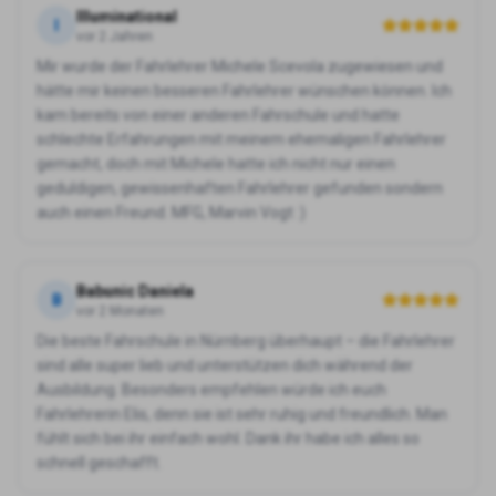
Illuminational
I
vor 2 Jahren
Mir wurde der Fahrlehrer Michele Scevola zugewiesen und
hätte mir keinen besseren Fahrlehrer wünschen können. Ich
kam bereits von einer anderen Fahrschule und hatte
schlechte Erfahrungen mit meinem ehemaligen Fahrlehrer
gemacht, doch mit Michele hatte ich nicht nur einen
geduldigen, gewissenhaften Fahrlehrer gefunden sondern
auch einen Freund. MFG, Marvin Vogt :)
Babunic Daniela
B
vor 2 Monaten
Die beste Fahrschule in Nürnberg überhaupt – die Fahrlehrer
sind alle super lieb und unterstützen dich während der
Ausbildung. Besonders empfehlen würde ich euch
Fahrlehrerin Elis, denn sie ist sehr ruhig und freundlich. Man
fühlt sich bei ihr einfach wohl. Dank ihr habe ich alles so
schnell geschafft.