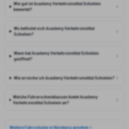
Wie gut ist Academy Verkehrsinstitut Schielein
bewertet?
Wo befindet sich Academy Verkehrsinstitut
Schielein?
Wann hat Academy Verkehrsinstitut Schielein
geöffnet?
Wie erreiche ich Academy Verkehrsinstitut Schielein?
Welche Führerscheinklassen bietet Academy
Verkehrsinstitut Schielein an?
Weitere Fahrschulen in
Nürnberg
ansehen