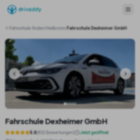
Fahrschule finden
/
Heilbronn
/
Fahrschule Dexheimer GmbH
Fahrschule Dexheimer GmbH
5.0
(
832
Bewertungen)
Jetzt geöffnet