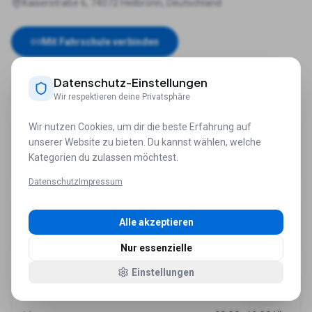
Kaiserstraße 6, 74072 Heilbronn, Deutschland
Mit Fahrschule verbinden
Datenschutz-Einstellungen
Anrufen
Website
Route
Wir respektieren deine Privatsphäre
Wir nutzen Cookies, um dir die beste Erfahrung auf
Telefon
unserer Website zu bieten. Du kannst wählen, welche
Kategorien du zulassen möchtest.
+49 7131 68348
Datenschutz
Impressum
Website
Alle akzeptieren
www.fahrschule-dexheimer.de/
Nur essenzielle
Einstellungen
Öffnungszeiten