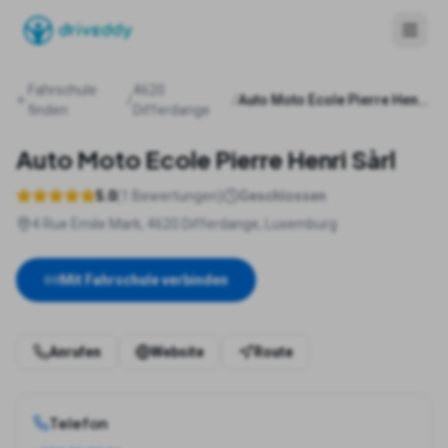
Fahrschule
4620
/
/
Auto Moto Ecole Pierre Henri Sàrl
finden
Differdange
Auto Moto Ecole Pierre Henri Sàrl
5.0
(
1
Bewertungen)
Geschlossen
4 Rue Emile Mark, 4620 Differdange, Luxemburg
Mit Fahrschule verbinden
Anrufen
Website
Route
Telefon