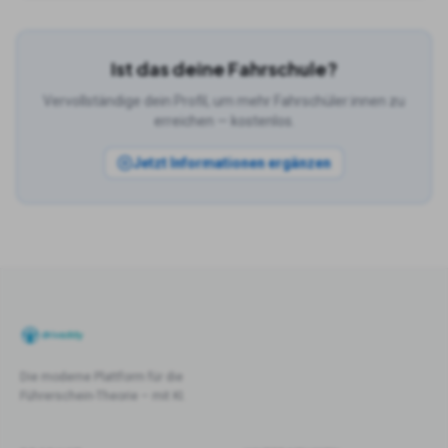
Ist das deine Fahrschule?
Vervollständige dein Profil, um mehr Fahrschüler:innen zu
erreichen — kostenlos.
Jetzt Informationen ergänzen
Die moderne Plattform für die
Führerschein-Theorie – mit KI.