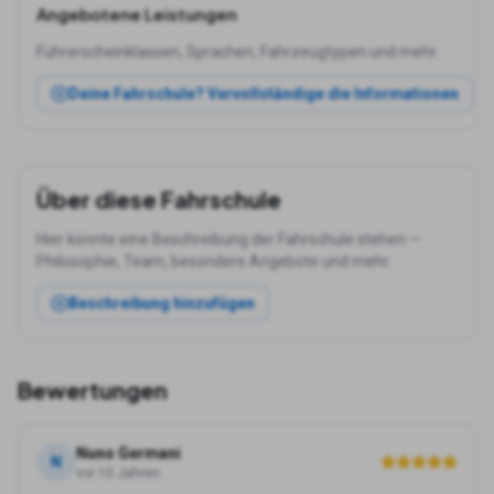
Angebotene Leistungen
Führerscheinklassen, Sprachen, Fahrzeugtypen und mehr.
Deine Fahrschule? Vervollständige die Informationen
Über diese Fahrschule
Hier könnte eine Beschreibung der Fahrschule stehen —
Philosophie, Team, besondere Angebote und mehr.
Beschreibung hinzufügen
Bewertungen
Nuno Germani
N
vor 10 Jahren