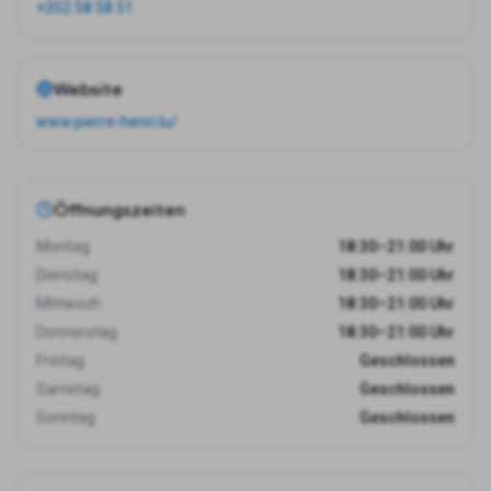
+352 58 58 51
Website
www.pierre-henri.lu/
Öffnungszeiten
Montag
18:30–21:00 Uhr
Dienstag
18:30–21:00 Uhr
Mittwoch
18:30–21:00 Uhr
Donnerstag
18:30–21:00 Uhr
Freitag
Geschlossen
Samstag
Geschlossen
Sonntag
Geschlossen