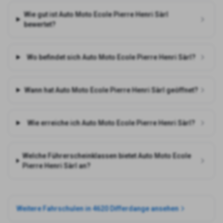
Wie gut ist Auto Moto Ecole Pierre Henri Sàrl
bewertet?
Wo befindet sich Auto Moto Ecole Pierre Henri Sàrl?
Wann hat Auto Moto Ecole Pierre Henri Sàrl geöffnet?
Wie erreiche ich Auto Moto Ecole Pierre Henri Sàrl?
Welche Führerscheinklassen bietet Auto Moto Ecole
Pierre Henri Sàrl an?
Weitere Fahrschulen in
4620 Differdange
ansehen