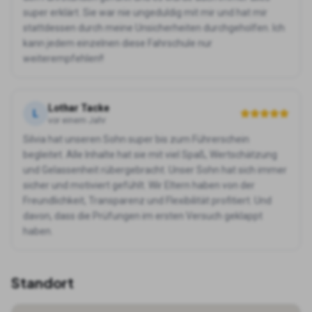
super erklärt. Sie war nie ungeduldig mit mir und hat mir
stattdessen durch meine Unsicherheiten durchgeholfen. Ich
kann jedem einzelnen diese Fahrschule nur
weiterempfehlen!!
Lothar Tacke
L
vor einem Jahr
Silvia hat unseren Sohn super bis zum Führerschein
begleitet. Alle Inhalte hat sie mit viel Spaß, Wertschätzung
und Gelassenheit rübergebracht. Unser Sohn hat sich immer
sicher und motiviert gefühlt. Wir Eltern haben von der
Freundlichkeit, Transparenz und Flexibilität profitiert. Und
davon, dass die Prüfungen im ersten Versuch geklappt
haben.
Standort