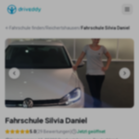
Fahrschule finden
/
Reichertshausen
/
Fahrschule Silvia Daniel
Fahrschule Silvia Daniel
5.0
(
29
Bewertungen)
Jetzt geöffnet