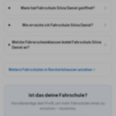
Wann hat Fahrschule Silvia Daniel geöffnet?
Wie erreiche ich Fahrschule Silvia Daniel?
Welche Führerscheinklassen bietet Fahrschule Silvia
Daniel an?
Weitere Fahrschulen in
Reichertshausen
ansehen
Ist das deine Fahrschule?
Vervollständige dein Profil, um mehr Fahrschüler:innen zu
erreichen — kostenlos.