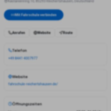
Kastanienring 10, 85293 Reichertshausen, Deutschland
Mit Fahrschule verbinden
Anrufen
Website
Route
Telefon
+49 8441 4007977
Website
fahrschule-reichertshausen.de/
Öffnungszeiten