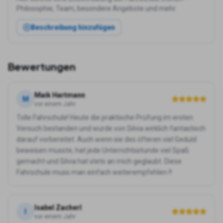
Philosophie, Team, besondere Angebote und mehr.
Beschreibung hinzufügen
Bewertungen
Maik Hartmann
M
vor einem Jahr
Tolle Fahrschule! Heute die praktische Prüfung im ersten
Versuch bestanden und wurde von Silvia wirklich fantastisch
darauf vorbereitet. Auch wenn sie des öfteren viel Geduld
beweisen musste, hat jede Unterrichtsstunde viel Spaß
gemacht und Silvia hat stets an mich geglaubt. Diese
Fahrschule muss man einfach weiterempfehlen !!
Isabel Zacherl
I
vor einem Jahr