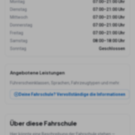
Montag
07:00–21:00 Uhr
Dienstag
07:00–21:00 Uhr
Mittwoch
07:00–21:00 Uhr
Donnerstag
07:00–21:00 Uhr
Freitag
07:00–21:00 Uhr
Samstag
08:00–18:00 Uhr
Sonntag
Geschlossen
Angebotene Leistungen
Führerscheinklassen, Sprachen, Fahrzeugtypen und mehr.
Deine Fahrschule? Vervollständige die Informationen
Über diese Fahrschule
Hier könnte eine Beschreibung der Fahrschule stehen —