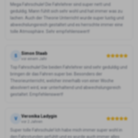
Mega Fahrschule! Die Fahrlehrer sind super nett und
geduldig. Mann fühlt sich sehr wohl und hat immer was zu
lachen. Auch der Theorie Unterricht wurde super lustig und
abwechslungsreich gestaltet und es herrschte immer eine
tolle Atmosphäre. Sehr empfehlenswert!
Simon Staab
S
vor einem Jahr
Top Fahrschule! Die beiden Fahrlehrer sind sehr geduldig und
bringen dir das Fahren super bei. Besonders der
Theorieunterricht, welcher innerhalb von einer Woche
absolviert wird, war unterhaltend und abwechslungsreich
gestaltet. Empfehlenswert!
Veronika Ladygin
V
vor 2 Jahren
Super tolle Fahrschule! Ich habe mich immer super wohl in
den Fahrstunden gefühlt und es wurde auch immer alles