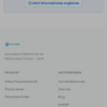
Jetzt Informationen ergänzen
Die moderne Plattform für die
Führerschein-Theorie – mit KI.
PRODUKT
UNTERNEHMEN
Online-Theorieunterricht
Für Fahrlehrer:innen
Theorie lernen
Über uns
Fahrschule finden
Blog
Kontakt