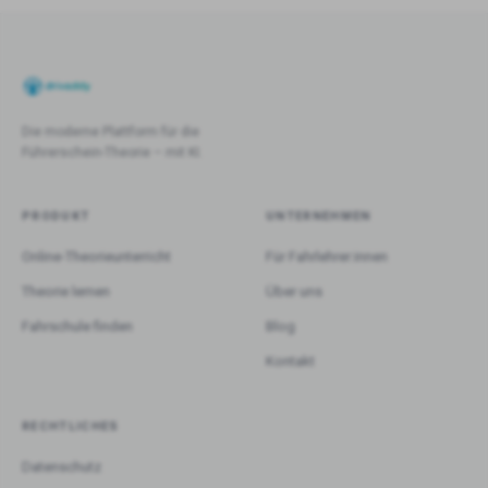
Die moderne Plattform für die
Führerschein-Theorie – mit KI.
PRODUKT
UNTERNEHMEN
Online-Theorieunterricht
Für Fahrlehrer:innen
Theorie lernen
Über uns
Fahrschule finden
Blog
Kontakt
RECHTLICHES
Datenschutz