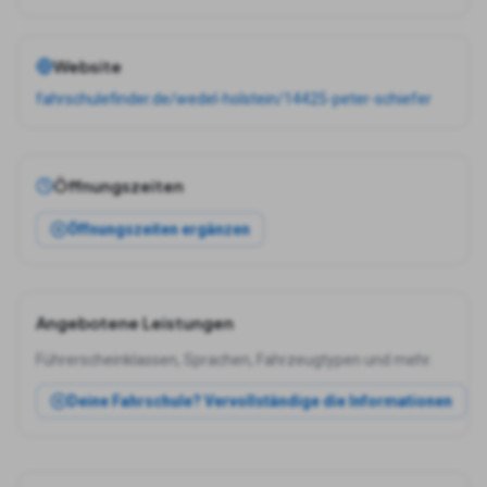
Website
fahrschulefinder.de/wedel-holstein/14425-peter-schiefer
Öffnungszeiten
Öffnungszeiten ergänzen
Angebotene Leistungen
Führerscheinklassen, Sprachen, Fahrzeugtypen und mehr.
Deine Fahrschule? Vervollständige die Informationen