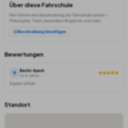
Über diese Fahrschule
Hier könnte eine Beschreibung der Fahrschule stehen —
Philosophie, Team, besondere Angebote und mehr.
Beschreibung hinzufügen
Bewertungen
Bashir Ayash
B
vor 8 Jahren
Supper schule
Standort