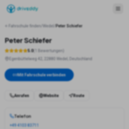
Fahrschule finden
/
Wedel
/
Peter Schiefer
Peter Schiefer
5.0
(
1
Bewertungen)
Egenbüttelweg 42, 22880 Wedel, Deutschland
Mit Fahrschule verbinden
Anrufen
Website
Route
Telefon
+49 4103 83711