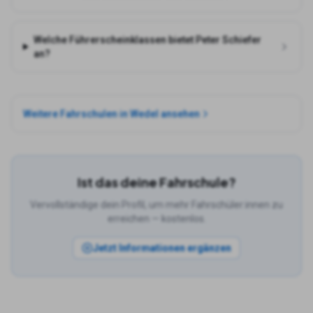
Welche Führerscheinklassen bietet Peter Schiefer
an?
Weitere Fahrschulen in
Wedel
ansehen
Ist das deine Fahrschule?
Vervollständige dein Profil, um mehr Fahrschüler:innen zu
erreichen — kostenlos.
Jetzt Informationen ergänzen