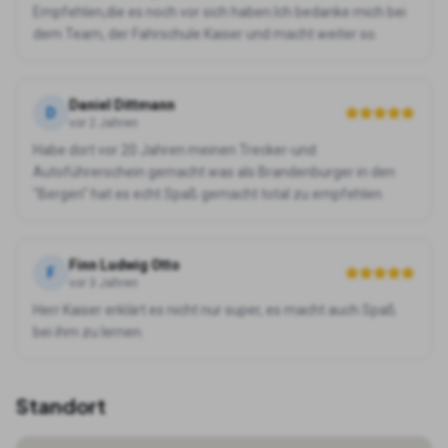
Empfehlen,die es noch vor sich haben.Ich bedanke mich bei
dem Team, der Fahrschule Kaiser und macht weiter so.
Daniel Dittmann
D
vor 2 Jahren
Habe dort vor 20 Jahren meinen Trecker-und
Autoführerschein gemacht was als Brandenburger in den
"Bergen" hat es echt Spaß gemacht total zu empfehlen
Finn Ludwig Otto
F
vor 3 Jahren
Herr Kaiser erklärt es nicht nur super, es macht auch Spaß
bei ihm zu lernen.
Standort