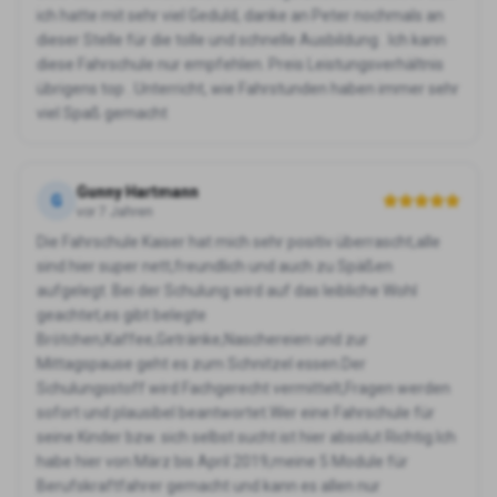
ich hatte mit sehr viel Geduld, danke an Peter nochmals an
dieser Stelle für die tolle und schnelle Ausbildung . Ich kann
diese Fahrschule nur empfehlen. Preis Leistungsverhältnis
übrigens top . Unterricht, wie Fahrstunden haben immer sehr
viel Spaß gemacht
Gunny Hartmann
G
vor 7 Jahren
Die Fahrschule Kaiser hat mich sehr positiv überrascht,alle
sind hier super nett,freundlich und auch zu Späßen
aufgelegt. Bei der Schulung wird auf das leibliche Wohl
geachtet,es gibt belegte
Brötchen,Kaffee,Getränke,Naschereien und zur
Mittagspause geht es zum Schnitzel essen.Der
Schulungsstoff wird Fachgerecht vermittelt,Fragen werden
sofort und plausibel beantwortet.Wer eine Fahrschule für
seine Kinder bzw. sich selbst sucht ist hier absolut Richtig.Ich
habe hier von März bis April 2019,meine 5 Module für
Berufskraftfahrer gemacht und kann es allen nur