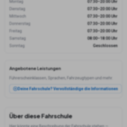
Montag
07:30–20:00 Uhr
Dienstag
07:30–20:00 Uhr
Mittwoch
07:30–20:00 Uhr
Donnerstag
07:30–20:00 Uhr
Freitag
07:30–20:00 Uhr
Samstag
08:00–18:00 Uhr
Sonntag
Geschlossen
Angebotene Leistungen
Führerscheinklassen, Sprachen, Fahrzeugtypen und mehr.
Deine Fahrschule? Vervollständige die Informationen
Über diese Fahrschule
Hier könnte eine Beschreibung der Fahrschule stehen —