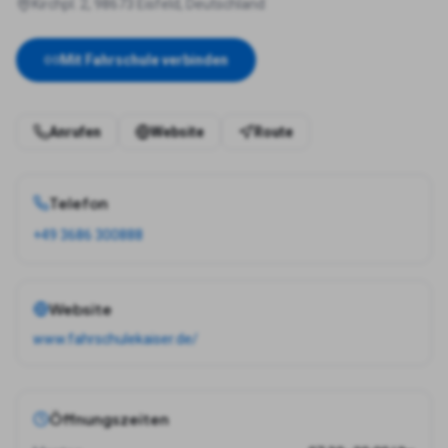
Kirchpl. 2, 98673 Eisfeld, Deutschland
Mit Fahrschule verbinden
Anrufen
Website
Route
Telefon
+49 3686 300888
Website
www.fahrschulekaiser.de/
Öffnungszeiten