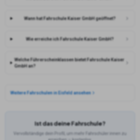
Wann hat Fahrschule Kaiser GmbH geöffnet?
Wie erreiche ich Fahrschule Kaiser GmbH?
Welche Führerscheinklassen bietet Fahrschule Kaiser
GmbH an?
Weitere Fahrschulen in
Eisfeld
ansehen
Ist das deine Fahrschule?
Vervollständige dein Profil, um mehr Fahrschüler:innen zu
erreichen — kostenlos.