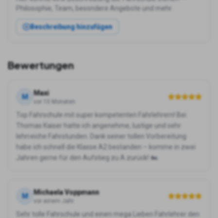
Philosophie, Team, besondere Angebote und mehr.
Beschreibung hinzufügen
Bewertungen
Maxi
M
vor 10 Monaten
Top Fahrschule mit super kompetenten Fahrlehrern! Bei
Thomas Kaiser hatte ich angenehme, lustige und sehr
lehrreiche Fahrstunden. Dank seiner tollen Vorbereitung
habe ich schnell die Klasse A2 bestanden – komme in zwei
Jahren gerne für den Aufstieg zu A zurück! 🏍️
Michaela Voppmann
M
vor einem Jahr
Sehr tolle Fahrschule und einen mega Lieben Fahrlehrer den