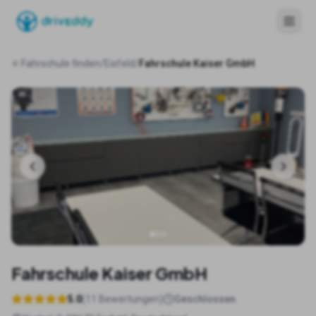
Fahrschule finden
/
Eisfeld
/
Fahrschule Kaiser GmbH
Fahrschule Kaiser GmbH
5.0
(
11
Bewertungen)
Geschlossen