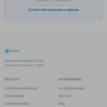
Jetzt Informationen ergänzen
Die moderne Plattform für die
Führerschein-Theorie – mit KI.
PRODUKT
UNTERNEHMEN
Online-Theorieunterricht
Für Fahrlehrer:innen
Theorie lernen
Über uns
Fahrschule finden
Blog