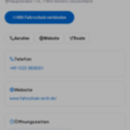
Hauptstraße 116, 77855 Achern, Deutschland
Mit Fahrschule verbinden
Anrufen
Website
Route
Telefon
+49 1525 3858301
Website
www.fahrschule-sirch.de/
Öffnungszeiten