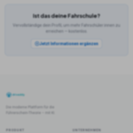
Ist das deine Fahrschule?
Vervollständige dein Profil, um mehr Fahrschüler:innen zu
erreichen — kostenlos.
Jetzt Informationen ergänzen
Die moderne Plattform für die
Führerschein-Theorie – mit KI.
PRODUKT
UNTERNEHMEN