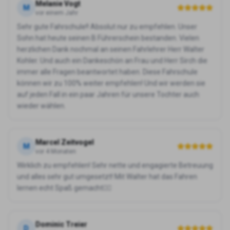
Melanie Vogt
M
vor einem Jahr
Sehr gute Fahrschule!! Absolut nur zu empfehlen. Unser
Sohn hat heute seinen B Führerschein bestanden. Vielen
herzlichen Dank nochmal an seinen Fahrlehrer Herr Walter
Kohler. Und auch ein Dankeschön an Frau und Herr Sirch die
immer alle Fragen beantwortet haben. Diese Fahrschule
können wir zu 100% weiter empfehlen! Und wir werden sie
auf jeden Fall in ein paar Jahren für unsere Tochter auch
wieder wählen.
Marcel Zeitvogel
M
vor 4 Monaten
Wirklich zu empfehlen! Sehr nette und engagierte Betreuung
und alles sehr gut umgesetzt! Mit Walter hat das Fahren
lernen echt Spaß gemacht👍🏻
Dominic Treier
D