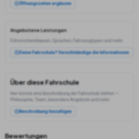
Öffnungszeiten ergänzen
Angebotene Leistungen
Führerscheinklassen, Sprachen, Fahrzeugtypen und mehr.
Deine Fahrschule? Vervollständige die Informationen
Über diese Fahrschule
Hier könnte eine Beschreibung der Fahrschule stehen —
Philosophie, Team, besondere Angebote und mehr.
Beschreibung hinzufügen
Bewertungen