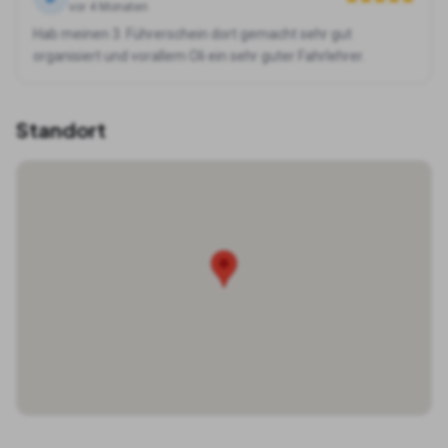
vor 4 Monaten
Hab meinen 3. Führerschein dort gemacht sehr gut
organisiert und vorallem Oli ein sehr guter Fahrlehrer.
Standort