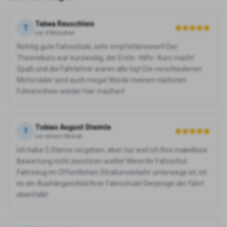
Tabea Reuschlein
T
vor 4 Monaten
Richtig gute Fahrschule, sehr empfehlenswert! Der
Theoriekurs war kurzweilig, der Erste- Hilfe- Kurs macht
Spaß und die Fahrlehrer waren alle top! Die verschiedenen
Motorräder sind auch mega! Würde meinen nächsten
Führerschein wieder hier machen!
Tobias August Steimle
T
vor einem Monat
Ich habe 5 Sterne vergeben, aber nur weil ich Ihre makellose
Bewertung nicht zerstören wollte! Wenn Ihr Fahrschul-
Fahrzeug im Öffentlichen Straßenverkehr unterwegs ist, ist
es ein Aushängeschild Ihrer Fahrschule! Derjenige der fährt
ebenfalls!