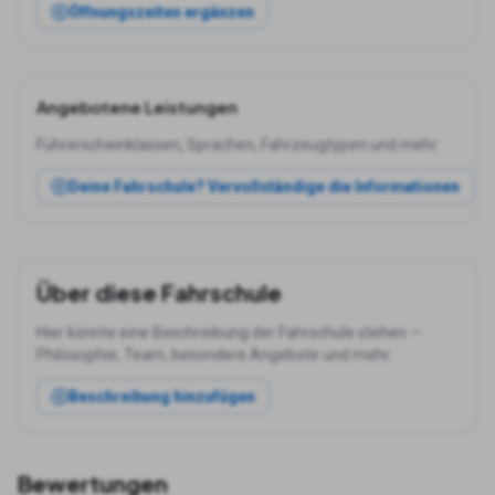
Öffnungszeiten ergänzen
Angebotene Leistungen
Führerscheinklassen, Sprachen, Fahrzeugtypen und mehr.
Deine Fahrschule? Vervollständige die Informationen
Über diese Fahrschule
Hier könnte eine Beschreibung der Fahrschule stehen —
Philosophie, Team, besondere Angebote und mehr.
Beschreibung hinzufügen
Bewertungen