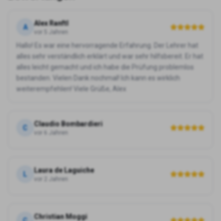
Alex Ranftl
A
vor 5 Jahren
Hallo! Es war eine hervorragende Erfahrung. Der Lehrer hat
alles sehr verständlich erklärt und war sehr hilfsbereit. Er hat
alles leicht gemacht und ich habe die Prüfung problemlos
bestanden. Vielen Dank nochmal! Ich kann es wirklich
weiterempfehlen! Viele Grüße, Alex
Claudio Bombardieri
C
vor 6 Jahren
Laura de Laguiche
L
vor 2 Jahren
Christian Moggi
C