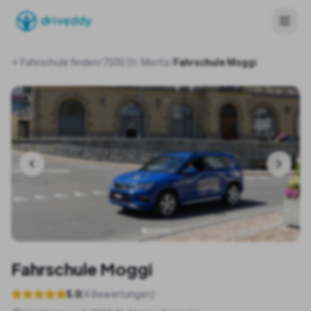
Fahrschule finden
/
7500 St. Moritz
/
Fahrschule Moggi
Fahrschule Moggi
5.0
(
4
Bewertungen)