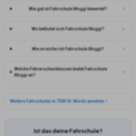
Wie gut ist Fahrschule Moggi bewertet?
Wo befindet sich Fahrschule Moggi?
Wie erreiche ich Fahrschule Moggi?
Welche Führerscheinklassen bietet Fahrschule
Moggi an?
Weitere Fahrschulen in
7500 St. Moritz
ansehen
Ist das deine Fahrschule?