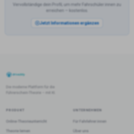
Vervollständige dein Profil, um mehr Fahrschüler:innen zu
erreichen — kostenlos.
Jetzt Informationen ergänzen
Die moderne Plattform für die
Führerschein-Theorie – mit KI.
PRODUKT
UNTERNEHMEN
Online-Theorieunterricht
Für Fahrlehrer:innen
Theorie lernen
Über uns