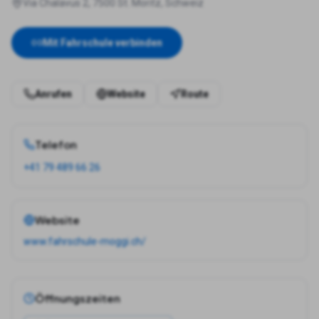
Via Chalavus 2, 7500 St. Moritz, Schweiz
Mit Fahrschule verbinden
Anrufen
Website
Route
Telefon
+41 79 489 66 26
Website
www.fahrschule-moggi.ch/
Öffnungszeiten