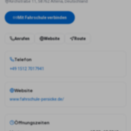
Kirchstraße 11, 58762 Altena, Deutschland
Mit Fahrschule verbinden
Anrufen
Website
Route
Telefon
+49 1512 7017941
Website
www.fahrschule-persicke.de/
Öffnungszeiten