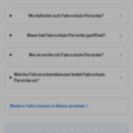
Wo befindet sich Fahrschule Persicke?
Wann hat Fahrschule Persicke geöffnet?
Wie erreiche ich Fahrschule Persicke?
Welche Führerscheinklassen bietet Fahrschule
Persicke an?
Weitere Fahrschulen in
Altena
ansehen