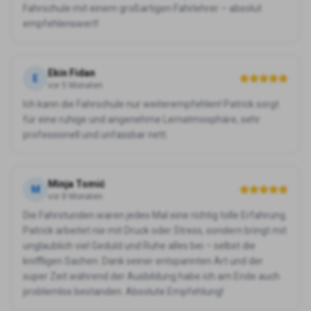
Fahrschule mit einem großartigen Fahrlehrer – absolut
empfehlenswert!
Ekin Fidan
E
vor 5 Monaten
Ich kann die Fahrschule nur weiterempfehlen! Patrick sorgt
für eine ruhige und angenehme Lernatmosphäre, sehr
professionell und unfassbar nett.
Minja Tomić
M
vor 8 Monaten
Die Fahrstunden waren jedes Mal eine richtig tolle Erfahrung.
Patrick arbeitet nie mit Druck oder Stress, sondern bringt mit
unglaublich viel Geduld und Ruhe alles bei – selbst die
kniffligen Sachen. Dank seiner entspannten Art und der
super Zeit während der Ausbildung habe ich am Ende auch
problemlos bestanden. Absolute Empfehlung!