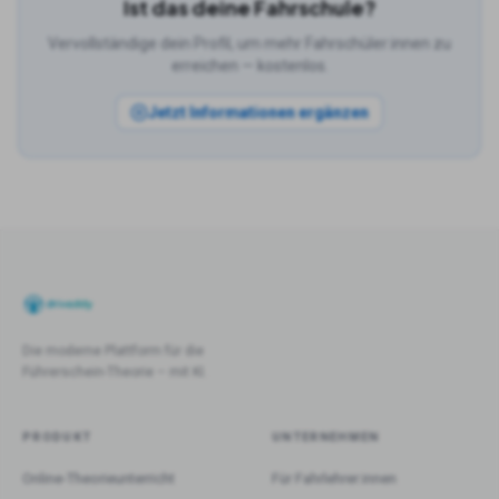
Ist das deine Fahrschule?
Vervollständige dein Profil, um mehr Fahrschüler:innen zu
erreichen — kostenlos.
Jetzt Informationen ergänzen
Die moderne Plattform für die
Führerschein-Theorie – mit KI.
PRODUKT
UNTERNEHMEN
Online-Theorieunterricht
Für Fahrlehrer:innen