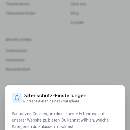
Theorie lernen
Über uns
Fahrschule finden
Blog
Kontakt
RECHTLICHES
Datenschutz
Impressum
Barrierefreiheit
FAHRSCHULEN IN TOP-STÄDTEN
Datenschutz-Einstellungen
Berlin
Hamburg
München
Köln
Frankfurt am Main
Stuttgart
Wir respektieren deine Privatsphäre
1
Bewertung der gesamten Online-Theorie Unterrichte bei drivEddy durch
Fahrschüler*innen.
Wir nutzen Cookies, um dir die beste Erfahrung auf
2
Registrierte Nutzer*innen seit 2018 inkl. erfolgreich ausgebildeter Fahrschüler*innen
unserer Website zu bieten. Du kannst wählen, welche
über Online-Theorie.
Kategorien du zulassen möchtest.
3
Fahrschulen mit erstelltem Profil und Nutzung der digitalen Services auf drivEddy.