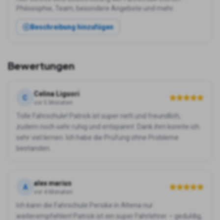
Philosophie, Team, besondere Angebote und mehr.
Beschreibung hinzufügen
Bewertungen
Celina Liguori
C
vor 5 Monaten
Tolle Fahrschule! Patrick ist super nett und freundlich,
zudem noch sehr ruhig und entspannt. Dank ihm konnte ich
sehr viel lernen. Ich habe die Prüfung ohne Probleme
bestanden.
alex marius
A
vor 4 Monaten
Ich kann die Fahrschule Persike in Altena nur
weiterempfehlen! Patrick ist ein super Fahrlehrer – geduldig,