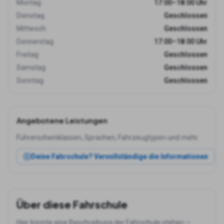
Montag
17:00–18:00 Uhr
Dienstag
Geschlossen
Mittwoch
Geschlossen
Donnerstag
17:00–18:00 Uhr
Freitag
Geschlossen
Samstag
Geschlossen
Sonntag
Geschlossen
Angebotene Leistungen
Führerscheinklassen, Sprachen, Fahrzeugtypen und mehr.
Deine Fahrschule? Vervollständige die Informationen
Über diese Fahrschule
Hier könnte eine Beschreibung der Fahrschule stehen —