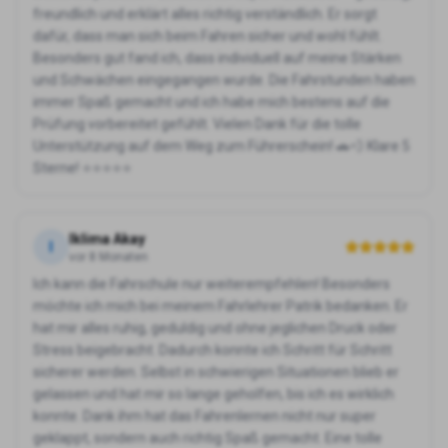
freundlich und erklärt alles richtig verständlich. Er sorgt
dafür, dass man sich beim Fahren sicher und wohl fühlt.
Besonders gut fand ich, dass individuell auf meine Stärken
und Schwächen eingegangen wurde. Die Fahrstunden haben
immer Spaß gemacht und ich habe mich bestens auf die
Prüfung vorbereitet gefühlt. Vielen Dank für die tolle
Unterstützung auf dem Weg zum Führerschein! 🚗💨 Klare 5
Sterne! ⭐⭐⭐⭐⭐
Iklima Akay
I
vor 8 Monaten
Ich kann die Fahrschule nur weiterempfehlen! Besonders
möchte ich mich bei meinem Fahrlehrer Patrik bedanken. Er
hat mir alles ruhig, geduldig und ohne jeglichen Druck oder
Stress beigebracht. Dadurch konnte ich Schritt für Schritt
sicherer werden. Selbst in schwierigen Situationen blieb er
gelassen und hat mir so lange geholfen, bis ich es wirklich
konnte. Dank ihm hat das Fahrenlernen nicht nur super
geklappt, sondern auch richtig Spaß gemacht. Eine tolle