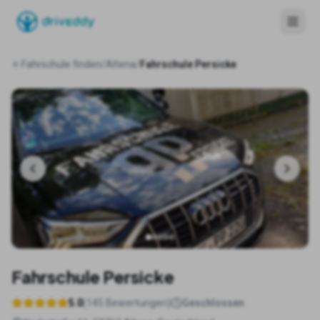
Fahrschule finden
/
Altena
/
Fahrschule Persicke
Fahrschule Persicke
5.0
(
145
Bewertungen)
Geschlossen