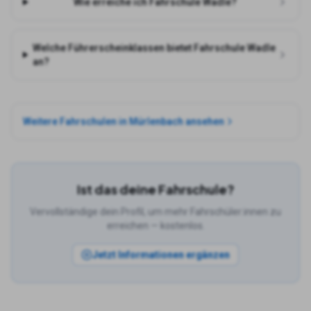
Wie erreiche ich Fahrschule Wadle?
Welche Führerscheinklassen bietet Fahrschule Wadle
an?
Weitere Fahrschulen in
Mürlenbach
ansehen
Ist das deine Fahrschule?
Vervollständige dein Profil, um mehr Fahrschüler:innen zu
erreichen — kostenlos.
Jetzt Informationen ergänzen