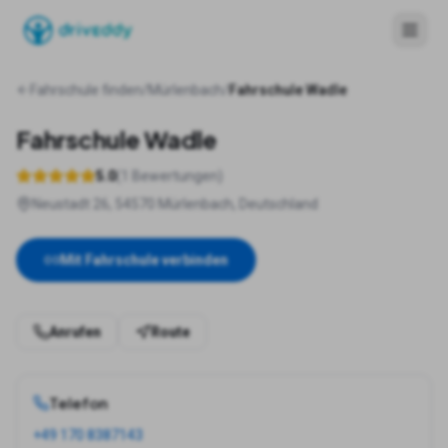
Fahrschule finden
/
Mürlenbach
/
Fahrschule Wadle
Fahrschule Wadle
5.0
(
1
Bewertungen)
Neustadt 26, 54570 Mürlenbach, Deutschland
Mit Fahrschule verbinden
Anrufen
Route
Telefon
+49 170 8387143