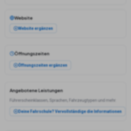
Website
Website ergänzen
Öffnungszeiten
Öffnungszeiten ergänzen
Angebotene Leistungen
Führerscheinklassen, Sprachen, Fahrzeugtypen und mehr.
Deine Fahrschule? Vervollständige die Informationen