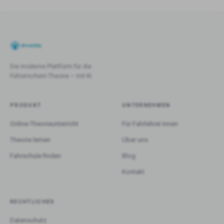
Die moderne Plattform für die
Führerschein-Theorie – mit KI.
PRODUKT
UNTERNEHMEN
Online-Theorieunterricht
Für Fahrlehrer:innen
Theorie lernen
Über uns
Fahrschule finden
Blog
Kontakt
RECHTLICHES
Datenschutz