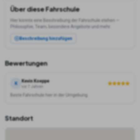
Über diese Fahrschule
Hier könnte eine Beschreibung der Fahrschule stehen —
Philosophie, Team, besondere Angebote und mehr.
Beschreibung hinzufügen
Bewertungen
Kevin Koeppe
K
vor 7 Jahren
Beste Fahrschule hier in der Umgebung.
Standort