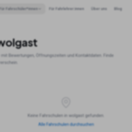
Für Fahrschüler*innen
Für Fahrlehrer:innen
Über uns
Blog
wolgast
 mit Bewertungen, Öffnungszeiten und Kontaktdaten. Finde
rerschein.
Keine Fahrschulen in
wolgast
gefunden.
Alle Fahrschulen durchsuchen