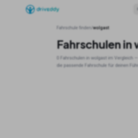
Fahrschule finden
/
wolgast
Fahrschulen in
0
Fahrschulen in
wolgast
im Vergleich —
die passende Fahrschule für deinen Füh