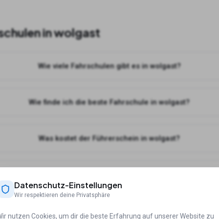
schulen in
wolgast
Wie viele Fahrschulen gibt es in wolgast?
Wie finde ich die beste Fahrschule in wolgast?
Was kostet der Führerschein in wolgast?
Kann ich online Theorie lernen für meine Fahrschule in wolgast
Datenschutz-Einstellungen
Wir respektieren deine Privatsphäre
ir nutzen Cookies, um dir die beste Erfahrung auf unserer Website zu
ädten