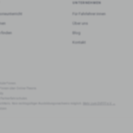
T
UNTERNEHMEN
orieunterricht
Für Fahrlehrer:innen
rnen
Über uns
 finden
Blog
Kontakt
hüler*innen.
r*innen über Online-Theorie.
dy.
 Partnerfahrschulen.
lichtteils. Kein rechtsgültiger Ausbildungsnachweis möglich.
Mehr zum DVFFF e.V. →
utzen.