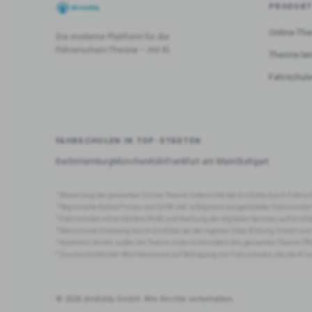
PRODUK
Online-The
Die moderne Plattform für die
Führerschein-Theorie – mit KI.
Theorie le
Fahrschule
FAHRSCHULEN IN TOP-STÄDTEN
Berlin
Hamburg
München
Köln
Frankfurt am Main
Stuttgart
1
Bewertung der gesamten Online-Theorie Unterrichte bei drivEddy durch Fahrsc
2
Registrierte Nutzer*innen seit 2018 inkl. erfolgreich ausgebildeter Fahrschüle
3
Fahrschulen mit erstelltem Profil und Nutzung der digitalen Services auf drivEd
4
Statistische Erhebung durch drivEddy bei der eigenen Eddy Bildung GmbH und
5
Kostenlos lernen, außer die Theorie-Unterrichtsvideos des gesamten Theorie-Pf
6
Durchschnittlicher Wert basierend auf Befragung von Fahrschulen, die die KI n
© 2026 drivEddy GmbH. Alle Rechte vorbehalten.