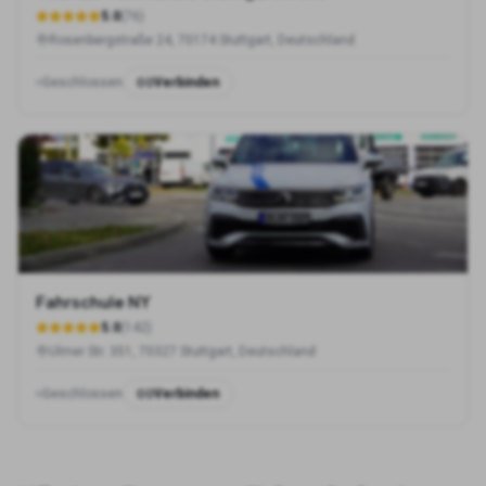
5.0
(
76
)
Rosenbergstraße 24, 70174 Stuttgart, Deutschland
Geschlossen
Verbinden
Fahrschule NY
5.0
(
142
)
Ulmer Str. 351, 70327 Stuttgart, Deutschland
Geschlossen
Verbinden