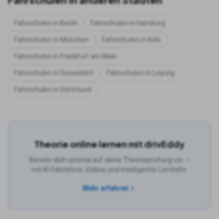
Fahrschulen in
Berlin
Fahrschulen in
Hamburg
Fahrschulen in
München
Fahrschulen in
Köln
Fahrschulen in
Frankfurt am Main
Fahrschulen in
Düsseldorf
Fahrschulen in
Leipzig
Fahrschulen in
Dortmund
Theorie online lernen mit drivEddy
Bereite dich optimal auf deine Theorieprüfung vor —
mit KI-Fahrlehrer, Videos und intelligenter Lernhilfe.
Mehr erfahren