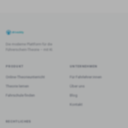
Die moderne Plattform für die
Führerschein-Theorie – mit KI.
PRODUKT
UNTERNEHMEN
Online-Theorieunterricht
Für Fahrlehrer:innen
Theorie lernen
Über uns
Fahrschule finden
Blog
Kontakt
RECHTLICHES