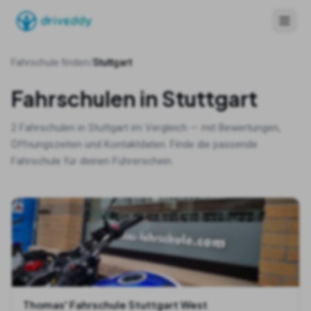
Fahrschule finden
/
Stuttgart
Fahrschulen in
Stuttgart
2
Fahrschulen in
Stuttgart
im Vergleich — mit Bewertungen,
Öffnungszeiten und Kontaktdaten. Finde die passende
Fahrschule für deinen Führerschein.
Thomas' Fahrschule Stuttgart West