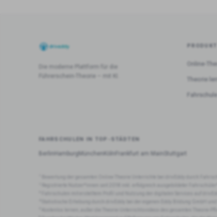
PRODUK
Online-The
Die moderne Plattform für die
Führerschein-Theorie – mit KI.
Theorie le
Fahrschule
FAHRSCHULEN IN TOP-STÄDTEN
Berlin
Hamburg
München
Köln
Frankfurt am Main
Stuttgart
1
Bewertung der gesamten Online-Theorie Unterrichte bei drivEddy durch Fahrsc
2
Registrierte Nutzer*innen seit 2018 inkl. erfolgreich ausgebildeter Fahrschüle
3
Fahrschulen mit erstelltem Profil und Nutzung der digitalen Services auf drivEd
4
Statistische Erhebung durch drivEddy bei der eigenen Eddy Bildung GmbH und
5
Kostenlos lernen, außer die Theorie-Unterrichtsvideos des gesamten Theorie-Pf
6