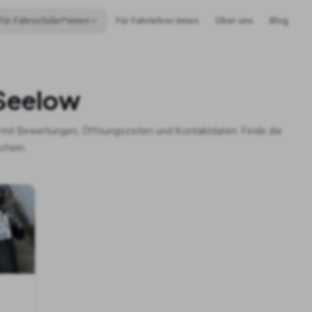
Für Fahrschüler*innen
Für Fahrlehrer:innen
Über uns
Blog
Seelow
mit Bewertungen, Öffnungszeiten und Kontaktdaten. Finde die
chein.