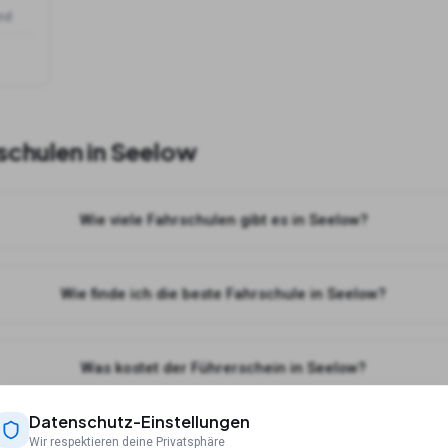
and
schulen in
Seelow
Wie viele Fahrschulen gibt es in Seelow?
Wie finde ich die beste Fahrschule in Seelow?
Was kostet der Führerschein in Seelow?
Datenschutz-Einstellungen
Kann ich online Theorie lernen für meine Fahrschule in Seelow
Wir respektieren deine Privatsphäre