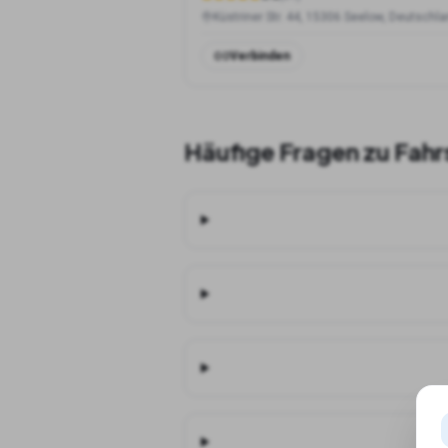
Küstriner Str. 44, 15306 Seelow, Deutschl
Verbinden
Häufige Fragen zu Fahr