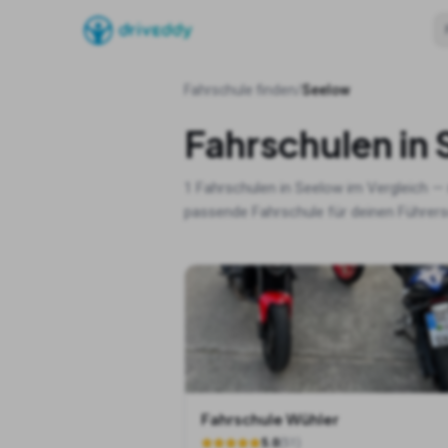
Fahrschule finden
/
Seelow
Fahrschulen in
1
Fahrschulen in
Seelow
im Vergleich — 
passende Fahrschule für deinen Führers
Fahrschule Wühler
5.0
(
51
)