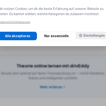
ir nutzen Cookies, um dir die beste Erfahrung auf unserer Website zu
ieten. Du kannst wählen, welche Kategorien du zulassen möchtest.
ädten
atenschutz
Impressum
Hamburg
Fahrschulen in
München
Fahrschulen in
Köln
Fahrs
Einstellungen
Alle akzeptieren
Nur essenzielle
n in
Düsseldorf
Fahrschulen in
Leipzig
Theorie online lernen mit drivEddy
Bereite dich optimal auf deine Theorieprüfung vor — mit KI-Fahrlehrer,
Videos und intelligenter Lernhilfe.
Mehr erfahren