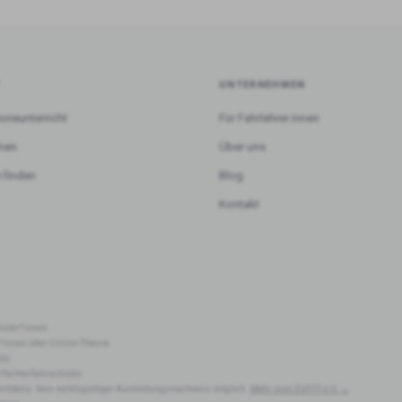
T
UNTERNEHMEN
orieunterricht
Für Fahrlehrer:innen
rnen
Über uns
 finden
Blog
Kontakt
hüler*innen.
r*innen über Online-Theorie.
dy.
 Partnerfahrschulen.
lichtteils. Kein rechtsgültiger Ausbildungsnachweis möglich.
Mehr zum DVFFF e.V. →