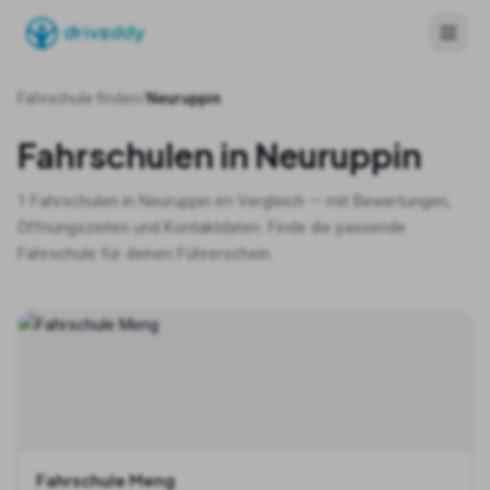
Fahrschule finden
/
Neuruppin
Fahrschulen in
Neuruppin
1
Fahrschulen in
Neuruppin
im Vergleich — mit Bewertungen,
Öffnungszeiten und Kontaktdaten. Finde die passende
Fahrschule für deinen Führerschein.
Fahrschule Meng