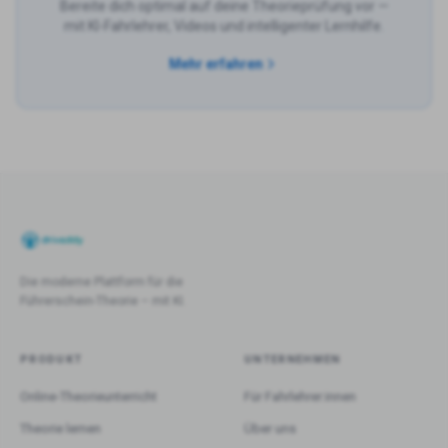
Bereite dich optimal auf deine Theorieprüfung vor —
mit KI-Fahrlehrer, Videos und intelligenter Lernhilfe.
Mehr erfahren
Die moderne Plattform für die
Führerschein-Theorie – mit KI.
PRODUKT
UNTERNEHMEN
Online-Theorieunterricht
Für Fahrlehrer:innen
Theorie lernen
Über uns