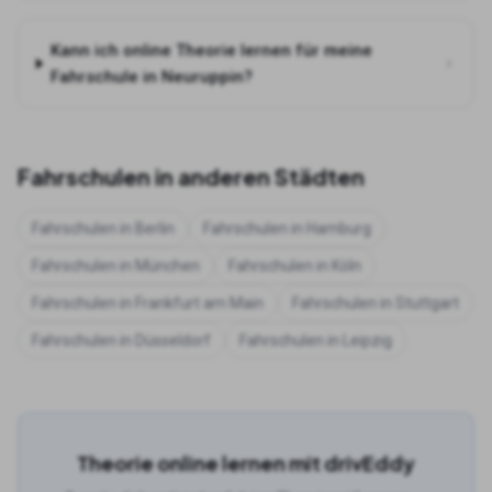
Kann ich online Theorie lernen für meine
Fahrschule in Neuruppin?
Fahrschulen in anderen Städten
Fahrschulen in
Berlin
Fahrschulen in
Hamburg
Fahrschulen in
München
Fahrschulen in
Köln
Fahrschulen in
Frankfurt am Main
Fahrschulen in
Stuttgart
Fahrschulen in
Düsseldorf
Fahrschulen in
Leipzig
Theorie online lernen mit drivEddy