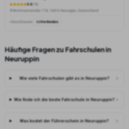
5.0
(
18
)
Wichmannstraße 17A, 16816 Neuruppin, Deutschland
Geschlossen
Verbinden
Häufige Fragen zu Fahrschulen in
Neuruppin
Wie viele Fahrschulen gibt es in Neuruppin?
Wie finde ich die beste Fahrschule in Neuruppin?
Was kostet der Führerschein in Neuruppin?