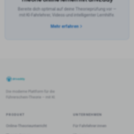
Bereite dich optimal auf deine Theorieprüfung vor —
mit KI-Fahrlehrer, Videos und intelligenter Lernhilfe.
Mehr erfahren
Die moderne Plattform für die
Führerschein-Theorie – mit KI.
PRODUKT
UNTERNEHMEN
Online-Theorieunterricht
Für Fahrlehrer:innen