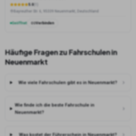
5.0
(
1
)
Bayreuther Str. 6, 95339 Neuenmarkt, Deutschland
Geöffnet
Verbinden
Häufige Fragen zu Fahrschulen in
Neuenmarkt
Wie viele Fahrschulen gibt es in Neuenmarkt?
Wie finde ich die beste Fahrschule in
Neuenmarkt?
Was kostet der Führerschein in Neuenmarkt?