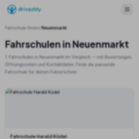
Fahrschule finden
/
Neuenmarkt
Fahrschulen in
Neuenmarkt
1
Fahrschulen in
Neuenmarkt
im Vergleich — mit Bewertungen,
Öffnungszeiten und Kontaktdaten. Finde die passende
Fahrschule für deinen Führerschein.
Fahrschule Harald Ködel