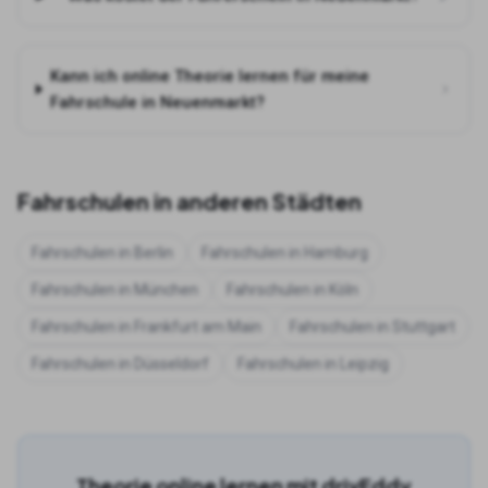
Kann ich online Theorie lernen für meine
Fahrschule in Neuenmarkt?
Fahrschulen in anderen Städten
Fahrschulen in
Berlin
Fahrschulen in
Hamburg
Fahrschulen in
München
Fahrschulen in
Köln
Fahrschulen in
Frankfurt am Main
Fahrschulen in
Stuttgart
Fahrschulen in
Düsseldorf
Fahrschulen in
Leipzig
Theorie online lernen mit drivEddy