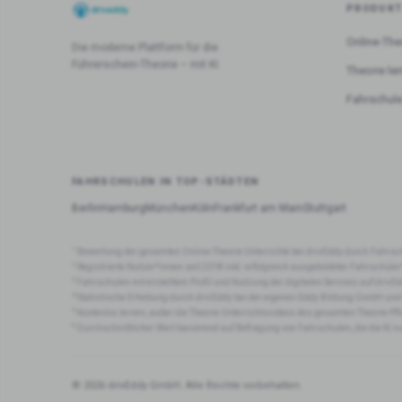
PRODUK
Online-The
Die moderne Plattform für die
Führerschein-Theorie – mit KI.
Theorie le
Fahrschule
FAHRSCHULEN IN TOP-STÄDTEN
Berlin
Hamburg
München
Köln
Frankfurt am Main
Stuttgart
1
Bewertung der gesamten Online-Theorie Unterrichte bei drivEddy durch Fahrsc
2
Registrierte Nutzer*innen seit 2018 inkl. erfolgreich ausgebildeter Fahrschüle
3
Fahrschulen mit erstelltem Profil und Nutzung der digitalen Services auf drivEd
4
Statistische Erhebung durch drivEddy bei der eigenen Eddy Bildung GmbH und
5
Kostenlos lernen, außer die Theorie-Unterrichtsvideos des gesamten Theorie-Pf
6
Durchschnittlicher Wert basierend auf Befragung von Fahrschulen, die die KI n
© 2026 drivEddy GmbH. Alle Rechte vorbehalten.