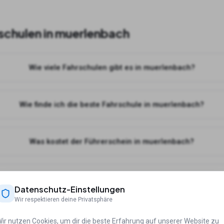
schulen in
muerlenbach
Wie viele Fahrschulen gibt es in muerlenbach?
Wie finde ich die beste Fahrschule in muerlenbach?
Was kostet der Führerschein in muerlenbach?
n ich online Theorie lernen für meine Fahrschule in muerlenb
Datenschutz-Einstellungen
Wir respektieren deine Privatsphäre
ir nutzen Cookies, um dir die beste Erfahrung auf unserer Website zu
ädten