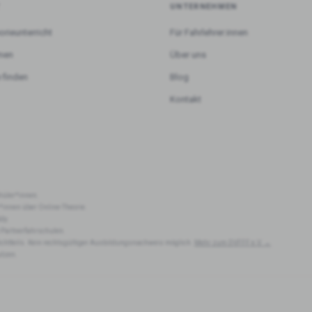
T
UNTERNEHMEN
orieunterricht
Für Fahrlehrer:innen
rnen
Über uns
 finden
Blog
Kontakt
hüler*innen.
r*innen über Online-Theorie.
dy.
 Partnerfahrschulen.
lichtteils. Kein rechtsgültiger Ausbildungsnachweis möglich.
Mehr zum DVFFF e.V. →
utzen.