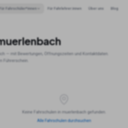
Für Fahrschüler*innen
Für Fahrlehrer:innen
Über uns
Blog
muerlenbach
ich — mit Bewertungen, Öffnungszeiten und Kontaktdaten.
n Führerschein.
Keine Fahrschulen in
muerlenbach
gefunden.
Alle Fahrschulen durchsuchen