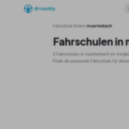
Fahrschule finden
/
muerlenbach
Fahrschulen in
0
Fahrschulen in
muerlenbach
im Vergle
Finde die passende Fahrschule für deine