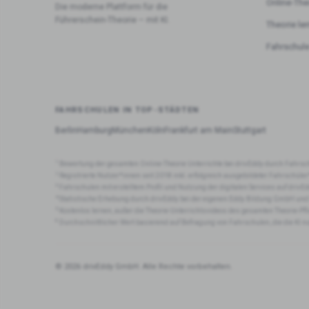
Online-The
Die moderne Plattform für die
Führerschein-Theorie – mit KI.
Theorie le
Fahrschule
FAHRSCHULEN IN TOP-STÄDTEN
Berlin
Hamburg
München
Köln
Frankfurt am Main
Stuttgart
1
Bewertung der gesamten Online-Theorie Unterrichte bei drivEddy durch Fahrsc
2
Registrierte Nutzer*innen seit 2018 inkl. erfolgreich ausgebildeter Fahrschüle
3
Fahrschulen mit erstelltem Profil und Nutzung der digitalen Services auf drivEd
4
Statistische Erhebung durch drivEddy bei der eigenen Eddy Bildung GmbH und
5
Kostenlos lernen, außer die Theorie-Unterrichtsvideos des gesamten Theorie-Pf
6
Durchschnittlicher Wert basierend auf Befragung von Fahrschulen, die die KI n
© 2026 drivEddy GmbH. Alle Rechte vorbehalten.