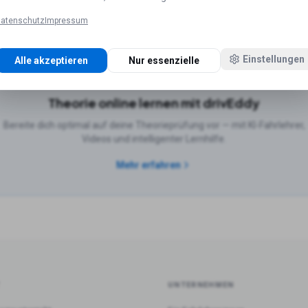
Hamburg
Fahrschulen in
München
Fahrschulen in
Köln
Fahrs
atenschutz
Impressum
n in
Düsseldorf
Fahrschulen in
Leipzig
Einstellungen
Alle akzeptieren
Nur essenzielle
Theorie online lernen mit drivEddy
Bereite dich optimal auf deine Theorieprüfung vor — mit KI-Fahrlehrer,
Videos und intelligenter Lernhilfe.
Mehr erfahren
T
UNTERNEHMEN