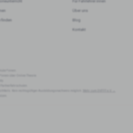
orieunterricht
Für Fahrlehrer:innen
rnen
Über uns
 finden
Blog
Kontakt
hüler*innen.
r*innen über Online-Theorie.
dy.
 Partnerfahrschulen.
lichtteils. Kein rechtsgültiger Ausbildungsnachweis möglich.
Mehr zum DVFFF e.V. →
utzen.