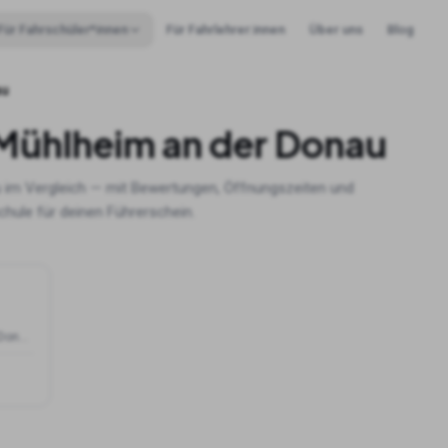
Für Fahrschüler*innen
Für Fahrlehrer:innen
Über uns
Blog
au
Mühlheim an der Donau
u
im Vergleich — mit Bewertungen, Öffnungszeiten und
hule für deinen Führerschein.
Scheffelstraße 9, 78570 Mühlheim an der Donau, Deutschland