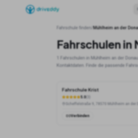
Fahrschule finden
/
Mühlheim an der Don
Fahrschulen in
1
Fahrschulen in
Mühlheim an der Dona
Kontaktdaten. Finde die passende Fahrsc
Fahrschule Krist
5.0
(
3
)
Verbinden