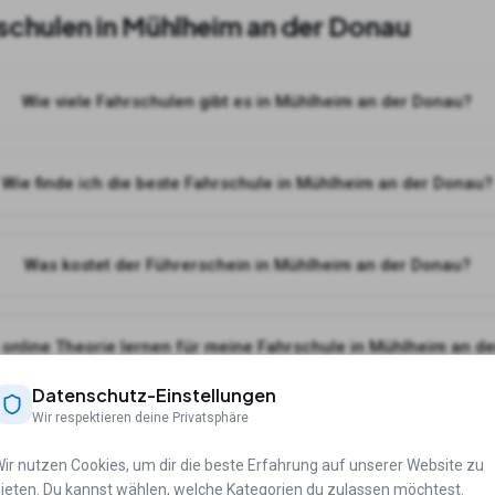
schulen in
Mühlheim an der Donau
Wie viele Fahrschulen gibt es in Mühlheim an der Donau?
Wie finde ich die beste Fahrschule in Mühlheim an der Donau?
Was kostet der Führerschein in Mühlheim an der Donau?
 online Theorie lernen für meine Fahrschule in Mühlheim an d
Datenschutz-Einstellungen
Wir respektieren deine Privatsphäre
ädten
ir nutzen Cookies, um dir die beste Erfahrung auf unserer Website zu
ieten. Du kannst wählen, welche Kategorien du zulassen möchtest.