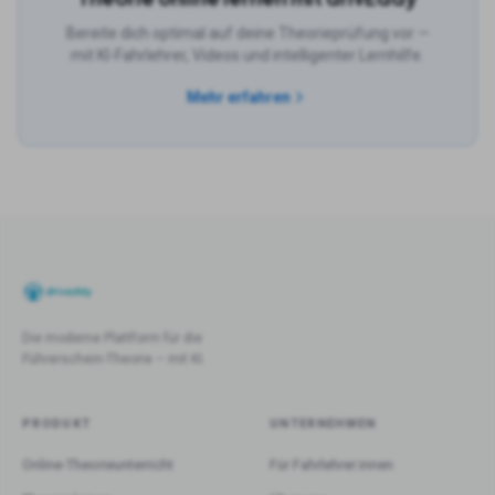
Bereite dich optimal auf deine Theorieprüfung vor —
mit KI-Fahrlehrer, Videos und intelligenter Lernhilfe.
Mehr erfahren
Die moderne Plattform für die
Führerschein-Theorie – mit KI.
PRODUKT
UNTERNEHMEN
Online-Theorieunterricht
Für Fahrlehrer:innen