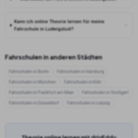
Kann ich online Theorie lernen für meine
Fahrschule in Ludwigslust?
Fahrschulen in anderen Städten
Fahrschulen in
Berlin
Fahrschulen in
Hamburg
Fahrschulen in
München
Fahrschulen in
Köln
Fahrschulen in
Frankfurt am Main
Fahrschulen in
Stuttgart
Fahrschulen in
Düsseldorf
Fahrschulen in
Leipzig
Theorie online lernen mit drivEddy