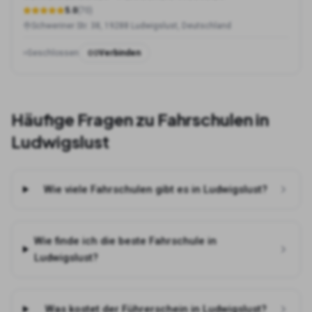
5.0
(
70
)
Schweriner Str. 38, 19288 Ludwigslust, Deutschland
Geschlossen
Verbinden
Häufige Fragen zu Fahrschulen in
Ludwigslust
Wie viele Fahrschulen gibt es in Ludwigslust?
Wie finde ich die beste Fahrschule in
Ludwigslust?
Was kostet der Führerschein in Ludwigslust?