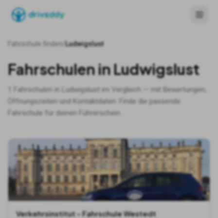
Fahrschule finden
/
Ludwigslust
Fahrschulen in
Ludwigslust
1
Fahrschulen in
Ludwigslust
im Vergleich — mit Bewertungen,
Öffnungszeiten und Kontaktdaten. Finde die passende
Fahrschule für deinen Führerschein.
Verkehrsinstitut - Fahrschule Westedt