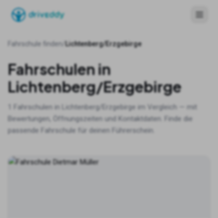
Fahrschule finden
/
Lichtenberg/Erzgebirge
Fahrschulen in
Lichtenberg/Erzgebirge
1
Fahrschulen in
Lichtenberg/Erzgebirge
im Vergleich — mit
Bewertungen, Öffnungszeiten und Kontaktdaten. Finde die
passende Fahrschule für deinen Führerschein.