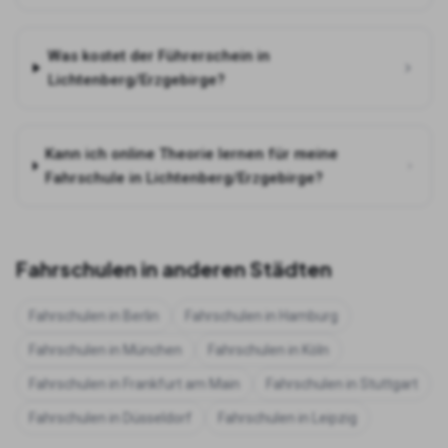
Was kostet der Führerschein in
Lichtenberg/Erzgebirge?
Kann ich online Theorie lernen für meine
Fahrschule in Lichtenberg/Erzgebirge?
Fahrschulen in anderen Städten
Fahrschulen in
Berlin
Fahrschulen in
Hamburg
Fahrschulen in
München
Fahrschulen in
Köln
Fahrschulen in
Frankfurt am Main
Fahrschulen in
Stuttgart
Fahrschulen in
Düsseldorf
Fahrschulen in
Leipzig