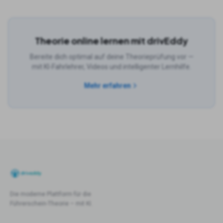
Theorie online lernen mit drivEddy
Bereite dich optimal auf deine Theorieprüfung vor —
mit KI-Fahrlehrer, Videos und intelligenter Lernhilfe.
Mehr erfahren
Die moderne Plattform für die
Führerschein-Theorie – mit KI.