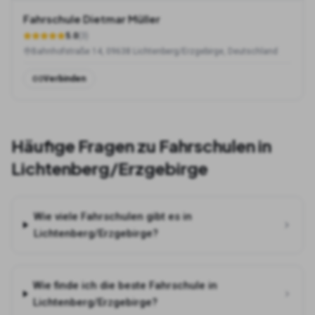
Fahrschule Dietmar Müller
5.0
(
3
)
Bahnhofstraße 14, 09638 Lichtenberg/Erzgebirge, Deutschland
Verbinden
Häufige Fragen zu Fahrschulen in
Lichtenberg/Erzgebirge
Wie viele Fahrschulen gibt es in
Lichtenberg/Erzgebirge?
Wie finde ich die beste Fahrschule in
Lichtenberg/Erzgebirge?