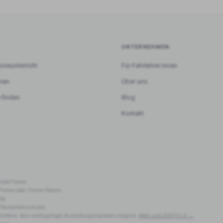
T
UNTERNEHMEN
orieunterricht
Für Fahrlehrer:innen
rnen
Über uns
 finden
Blog
Kontakt
hüler*innen.
r*innen über Online-Theorie.
dy.
 Partnerfahrschulen.
lichtteils. Kein rechtsgültiger Ausbildungsnachweis möglich.
Mehr zum DVFFF e.V. →