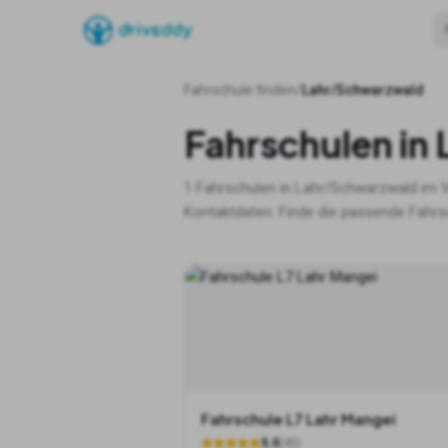
Fahrschule finden
/
Lahr/Schwarzwald
Fahrschulen in
1
Fahrschulen in
Lahr/Schwarzwald
im V
Kontaktdaten. Finde die passende Fahrsc
Fahrschule L7 Lahr Mangei
5.0
(
45
)