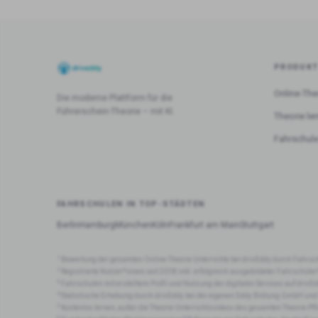
PRODUK
Online-The
Die moderne Plattform für die
Führerschein-Theorie – mit KI.
Theorie le
Fahrschule
FAHRSCHULEN IN TOP-STÄDTEN
Berlin
Hamburg
München
Köln
Frankfurt am Main
Stuttgart
1
Bewertung der gesamten Online-Theorie Unterrichte bei drivEddy durch Fahrsc
2
Registrierte Nutzer*innen seit 2018 inkl. erfolgreich ausgebildeter Fahrschüle
3
Fahrschulen mit erstelltem Profil und Nutzung der digitalen Services auf drivEd
4
Statistische Erhebung durch drivEddy bei der eigenen Eddy Bildung GmbH und
5
Kostenlos lernen, außer die Theorie-Unterrichtsvideos des gesamten Theorie-Pf
6