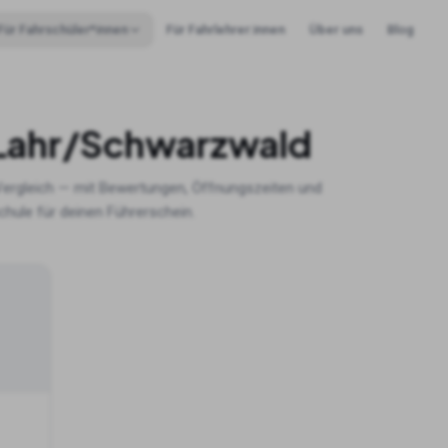
Für Fahrschüler*innen
Für Fahrlehrer:innen
Über uns
Blog
Lahr/Schwarzwald
ergleich — mit Bewertungen, Öffnungszeiten und
hule für deinen Führerschein.