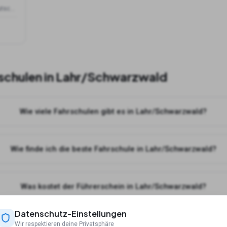
Rennweg 7, 77933 Lahr/Schwarzwald, Deutschland
schulen in
Lahr/Schwarzwald
Wie viele Fahrschulen gibt es in Lahr/Schwarzwald?
Wie finde ich die beste Fahrschule in Lahr/Schwarzwald?
Was kostet der Führerschein in Lahr/Schwarzwald?
Datenschutz-Einstellungen
ch online Theorie lernen für meine Fahrschule in Lahr/Schwa
Wir respektieren deine Privatsphäre