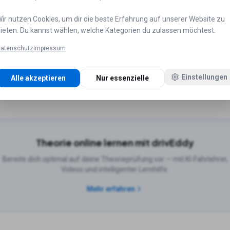
ir nutzen Cookies, um dir die beste Erfahrung auf unserer Website zu
ieten. Du kannst wählen, welche Kategorien du zulassen möchtest.
ädten
atenschutz
Impressum
Hamburg
Fahrschulen in
München
Fahrschulen in
Köln
Fahrs
Einstellungen
Alle akzeptieren
Nur essenzielle
n in
Düsseldorf
Fahrschulen in
Leipzig
Theorie online lernen mit drivEddy
Bereite dich optimal auf deine Theorieprüfung vor — mit KI-Fahrlehrer,
Videos und intelligenter Lernhilfe.
Mehr erfahren