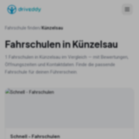
Fahrschule finden
/
Künzelsau
Fahrschulen in
Künzelsau
1
Fahrschulen in
Künzelsau
im Vergleich — mit Bewertungen,
Öffnungszeiten und Kontaktdaten. Finde die passende
Fahrschule für deinen Führerschein.
Schnell - Fahrschulen