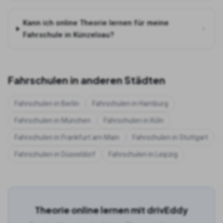
Kann ich online Theorie lernen für meine
Fahrschule in Künzelsau?
Fahrschulen in anderen Städten
Fahrschulen in
Berlin
Fahrschulen in
Hamburg
Fahrschulen in
München
Fahrschulen in
Köln
Fahrschulen in
Frankfurt am Main
Fahrschulen in
Stuttgart
Fahrschulen in
Düsseldorf
Fahrschulen in
Leipzig
Theorie online lernen mit drivEddy