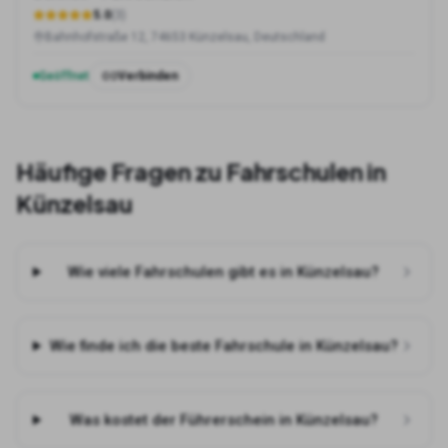
5.0
(
3
)
Bahnhofstraße 12, 74653 Künzelsau, Deutschland
Geöffnet
Verbinden
Häufige Fragen zu Fahrschulen in
Künzelsau
Wie viele Fahrschulen gibt es in Künzelsau?
Wie finde ich die beste Fahrschule in Künzelsau?
Was kostet der Führerschein in Künzelsau?