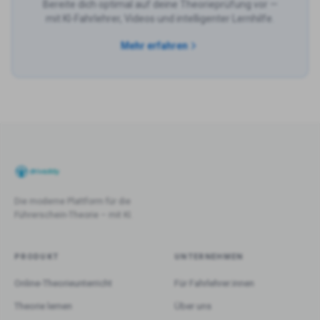
Bereite dich optimal auf deine Theorieprüfung vor —
mit KI-Fahrlehrer, Videos und intelligenter Lernhilfe.
Mehr erfahren
Die moderne Plattform für die
Führerschein-Theorie – mit KI.
PRODUKT
UNTERNEHMEN
Online-Theorieunterricht
Für Fahrlehrer:innen
Theorie lernen
Über uns