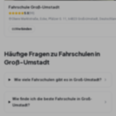
Fahrschule Groß-Umstadt
5.0
(
99
)
Obere Marktstraße, Ecke, Pfälzer G. 11, 64823 Groß-Umstadt, Deutschla
Verbinden
Häufige Fragen zu Fahrschulen in
Groß-Umstadt
Wie viele Fahrschulen gibt es in Groß-Umstadt?
Wie finde ich die beste Fahrschule in Groß-
Umstadt?