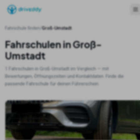
Fahrschule finden
/
Groß-Umstadt
Fahrschulen in
Groß-
Umstadt
1
Fahrschulen in
Groß-Umstadt
im Vergleich — mit
Bewertungen, Öffnungszeiten und Kontaktdaten. Finde die
passende Fahrschule für deinen Führerschein.