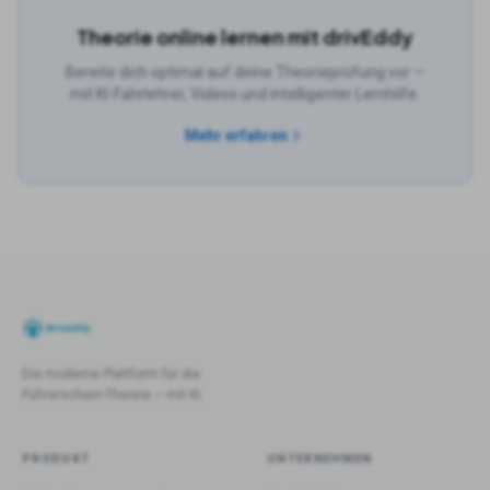
Theorie online lernen mit drivEddy
Bereite dich optimal auf deine Theorieprüfung vor —
mit KI-Fahrlehrer, Videos und intelligenter Lernhilfe.
Mehr erfahren
Die moderne Plattform für die
Führerschein-Theorie – mit KI.
PRODUKT
UNTERNEHMEN