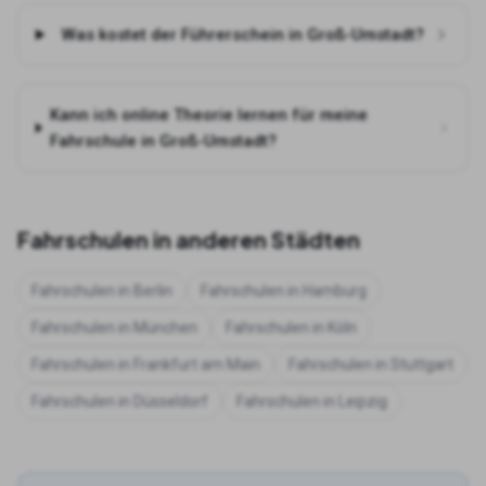
Was kostet der Führerschein in Groß-Umstadt?
Kann ich online Theorie lernen für meine
Fahrschule in Groß-Umstadt?
Fahrschulen in anderen Städten
Fahrschulen in
Berlin
Fahrschulen in
Hamburg
Fahrschulen in
München
Fahrschulen in
Köln
Fahrschulen in
Frankfurt am Main
Fahrschulen in
Stuttgart
Fahrschulen in
Düsseldorf
Fahrschulen in
Leipzig