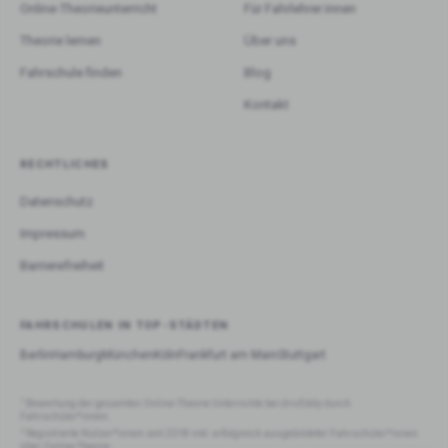
Online-Theorieunterricht
Für Fahrlehrer:innen
Theorie lernen
Über uns
Fahrschule finden
Blog
Kontakt
RECHTLICHES
Datenschutz
Impressum
Barrierefreiheit
FAHRSCHULEN IN TOP-STÄDTEN
Berlin
Hamburg
München
Köln
Frankfurt am Main
Stuttgart
1
Bewertung der gesamten Online-Theorie Unterrichte bei drivEddy durch
Fahrschüler*innen.
2
Registrierte Nutzer*innen seit 2018 inkl. erfolgreich ausgebildeter Fahrschüler*innen
über Online-Theorie.