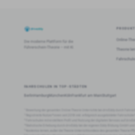
PRODUK
Online-The
Die moderne Plattform für die
Führerschein-Theorie – mit KI.
Theorie le
Fahrschule
FAHRSCHULEN IN TOP-STÄDTEN
Berlin
Hamburg
München
Köln
Frankfurt am Main
Stuttgart
1
Bewertung der gesamten Online-Theorie Unterrichte bei drivEddy durch Fahrsc
2
Registrierte Nutzer*innen seit 2018 inkl. erfolgreich ausgebildeter Fahrschüle
3
Fahrschulen mit erstelltem Profil und Nutzung der digitalen Services auf drivEd
4
Statistische Erhebung durch drivEddy bei der eigenen Eddy Bildung GmbH und
5
Kostenlos lernen, außer die Theorie-Unterrichtsvideos des gesamten Theorie-Pf
6