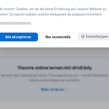
ir nutzen Cookies, um dir die beste Erfahrung auf unserer Website zu
ieten. Du kannst wählen, welche Kategorien du zulassen möchtest.
ädten
atenschutz
Impressum
Hamburg
Fahrschulen in
München
Fahrschulen in
Köln
Fahrs
Einstellungen
Alle akzeptieren
Nur essenzielle
n in
Leipzig
Fahrschulen in
Dortmund
Theorie online lernen mit drivEddy
Bereite dich optimal auf deine Theorieprüfung vor — mit KI-Fahrlehrer,
Videos und intelligenter Lernhilfe.
Mehr erfahren