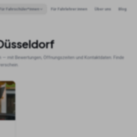
Für Fahrschüler*innen
Für Fahrlehrer:innen
Über uns
Blog
Düsseldorf
h — mit Bewertungen, Öffnungszeiten und Kontaktdaten. Finde
rerschein.