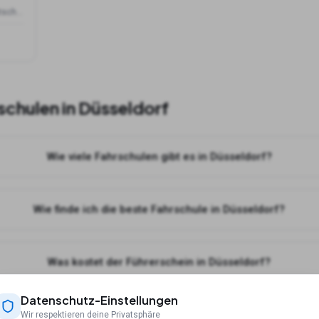
Benderstraße 117, 40625 Düsseldorf, Deutschland
schulen in
Düsseldorf
Wie viele Fahrschulen gibt es in Düsseldorf?
Wie finde ich die beste Fahrschule in Düsseldorf?
Was kostet der Führerschein in Düsseldorf?
Datenschutz-Einstellungen
nn ich online Theorie lernen für meine Fahrschule in Düsseldo
Wir respektieren deine Privatsphäre