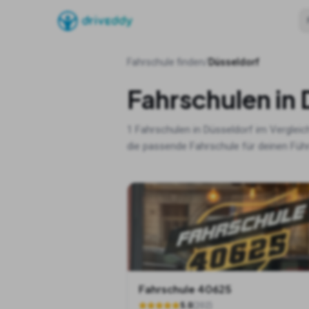
Fahrschule finden
/
Düsseldorf
Fahrschulen in
1
Fahrschulen in
Düsseldorf
im Vergleic
die passende Fahrschule für deinen Füh
Fahrschule 40625
5.0
(
202
)