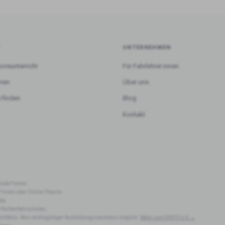
T
UNTERNEHMEN
orieunterricht
Für Fahrlehrer:innen
rnen
Über uns
 finden
Blog
Kontakt
hüler*innen.
r*innen über Online-Theorie.
dy.
 Partnerfahrschulen.
lichtteils. Kein rechtsgültiger Ausbildungsnachweis möglich.
Mehr zum DVFFF e.V. →