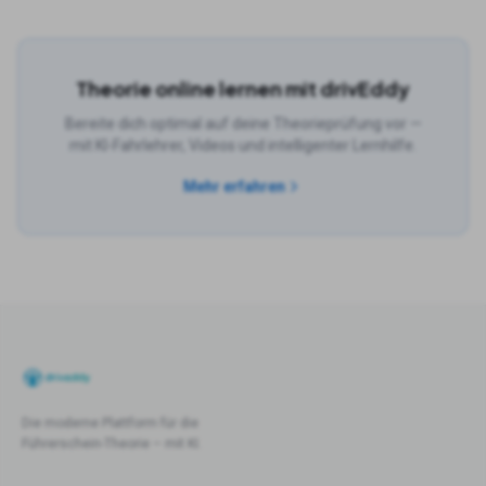
Theorie online lernen mit drivEddy
Bereite dich optimal auf deine Theorieprüfung vor —
mit KI-Fahrlehrer, Videos und intelligenter Lernhilfe.
Mehr erfahren
Die moderne Plattform für die
Führerschein-Theorie – mit KI.