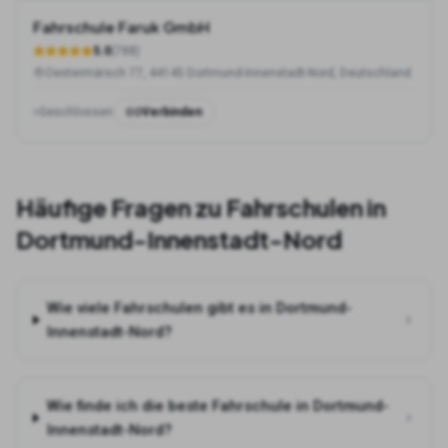
Fahrschule Faruk GmbH
5.0
(
788
)
Oestermärsch 77, 44145 Dortmund-Innenstadt-Nord, Deutschland
Geschlossen
Verbinden
Häufige Fragen zu Fahrschulen in
Dortmund-Innenstadt-Nord
Wie viele Fahrschulen gibt es in Dortmund-
Innenstadt-Nord?
Wie finde ich die beste Fahrschule in Dortmund-
Innenstadt-Nord?