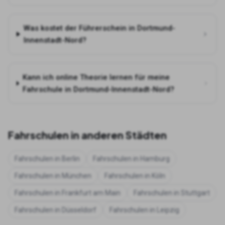
Was kostet der Führerschein in Dortmund-
Innenstadt-Nord?
Kann ich online Theorie lernen für meine
Fahrschule in Dortmund-Innenstadt-Nord?
Fahrschulen in anderen Städten
Fahrschulen in
Berlin
Fahrschulen in
Hamburg
Fahrschulen in
München
Fahrschulen in
Köln
Fahrschulen in
Frankfurt am Main
Fahrschulen in
Stuttgart
Fahrschulen in
Düsseldorf
Fahrschulen in
Leipzig