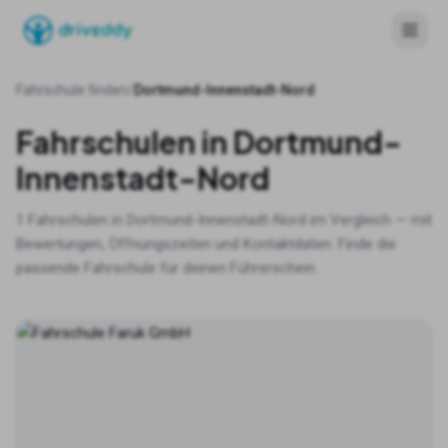
Fahrschule finden
/
Dortmund-Innenstadt-Nord
Fahrschulen in
Dortmund-
Innenstadt-Nord
1
Fahrschulen in
Dortmund-Innenstadt-Nord
im Vergleich — mit
Bewertungen, Öffnungszeiten und Kontaktdaten. Finde die
passende Fahrschule für deinen Führerschein.