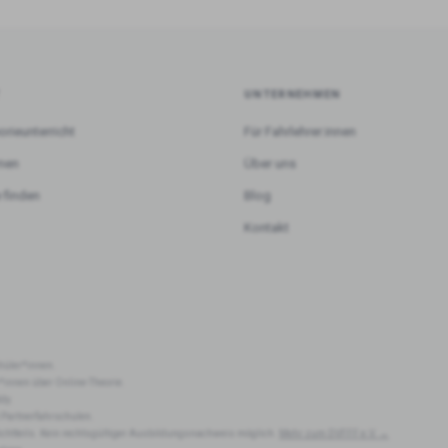
T
UNTERNEHMEN
orieunterricht
Für Fahrlehrer:innen
rnen
Über uns
 finden
Blog
Kontakt
hüler*innen.
r*innen über Online-Theorie.
dy.
 Partnerfahrschulen.
lichtteils. Kein rechtsgültiger Ausbildungsnachweis möglich.
Mehr zum DVFFF e.V. →