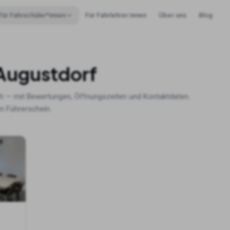
Für Fahrschüler*innen
Für Fahrlehrer:innen
Über uns
Blog
Augustdorf
h — mit Bewertungen, Öffnungszeiten und Kontaktdaten.
n Führerschein.