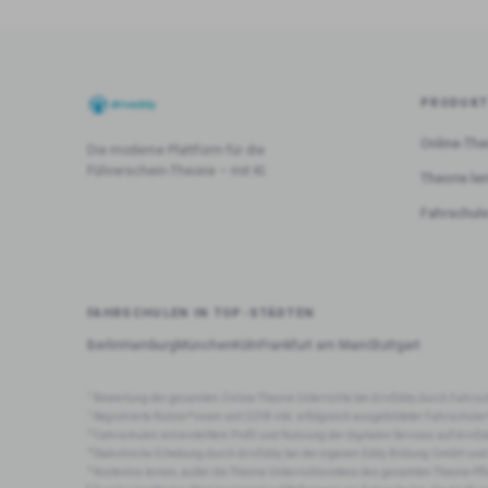
PRODUK
Online-The
Die moderne Plattform für die
Führerschein-Theorie – mit KI.
Theorie le
Fahrschule
FAHRSCHULEN IN TOP-STÄDTEN
Berlin
Hamburg
München
Köln
Frankfurt am Main
Stuttgart
1
Bewertung der gesamten Online-Theorie Unterrichte bei drivEddy durch Fahrsc
2
Registrierte Nutzer*innen seit 2018 inkl. erfolgreich ausgebildeter Fahrschüle
3
Fahrschulen mit erstelltem Profil und Nutzung der digitalen Services auf drivEd
4
Statistische Erhebung durch drivEddy bei der eigenen Eddy Bildung GmbH und
5
Kostenlos lernen, außer die Theorie-Unterrichtsvideos des gesamten Theorie-Pf
6