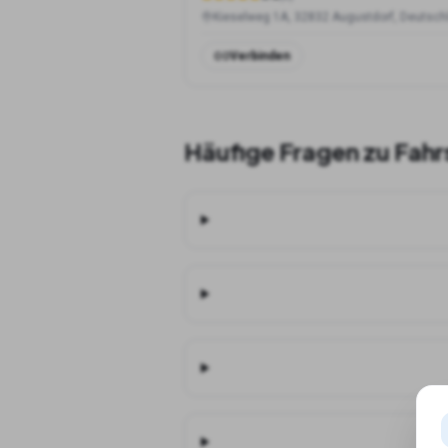
Kieselweg 1A, 32832 Augustdorf, Deutsch
Verbinden
Häufige Fragen zu Fahr
Ka