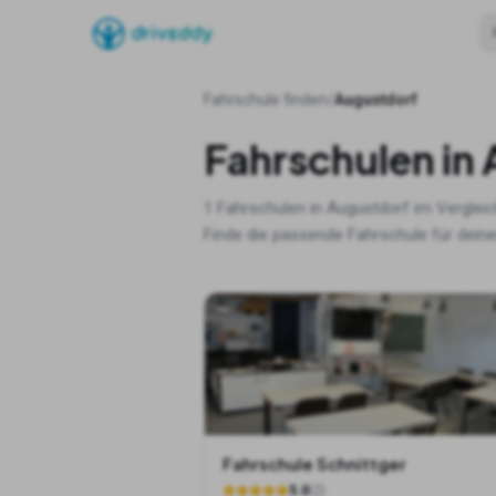
Fahrschule finden
/
Augustdorf
Fahrschulen in
1
Fahrschulen in
Augustdorf
im Vergleic
Finde die passende Fahrschule für deine
Fahrschule Schnittger
5.0
(
2
)