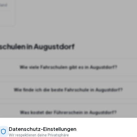
land
schulen in
Augustdorf
Wie viele Fahrschulen gibt es in Augustdorf?
Wie finde ich die beste Fahrschule in Augustdorf?
Was kostet der Führerschein in Augustdorf?
Datenschutz-Einstellungen
nn ich online Theorie lernen für meine Fahrschule in Augustdo
Wir respektieren deine Privatsphäre