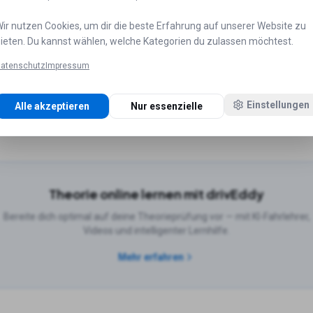
ir nutzen Cookies, um dir die beste Erfahrung auf unserer Website zu
ieten. Du kannst wählen, welche Kategorien du zulassen möchtest.
ädten
atenschutz
Impressum
Hamburg
Fahrschulen in
München
Fahrschulen in
Köln
Fahrs
Einstellungen
Alle akzeptieren
Nur essenzielle
n in
Düsseldorf
Fahrschulen in
Leipzig
Theorie online lernen mit drivEddy
Bereite dich optimal auf deine Theorieprüfung vor — mit KI-Fahrlehrer,
Videos und intelligenter Lernhilfe.
Mehr erfahren